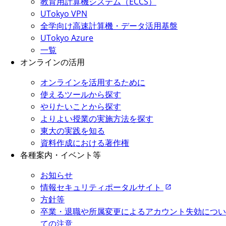
教育用計算機システム（ECCS）
UTokyo VPN
全学向け高速計算機・データ活用基盤
UTokyo Azure
一覧
オンラインの活用
オンラインを活用するために
使えるツールから探す
やりたいことから探す
よりよい授業の実施方法を探す
東大の実践を知る
資料作成における著作権
各種案内・イベント等
お知らせ
情報セキュリティポータルサイト
方針等
卒業・退職や所属変更によるアカウント失効につい
ての注意