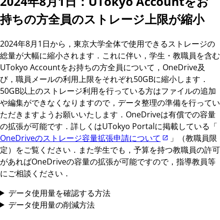
2024年8月1日：UTokyo Accountをお
持ちの方全員のストレージ上限が縮小
2024年8月1日から，東京大学全体で使用できるストレージの
総量が大幅に縮小されます．これに伴い，学生・教職員を含む
UTokyo Accountをお持ちの方全員について，OneDrive及
び，職員メールの利用上限をそれぞれ50GBに縮小します．
50GB以上のストレージ利用を行っている方はファイルの追加
や編集ができなくなりますので，データ整理の準備を行ってい
ただきますようお願いいたします．OneDriveは有償での容量
の拡張が可能です．詳しくはUTokyo Portalに掲載している「
OneDriveのストレージ容量拡張申請について
」（教職員限
定）をご覧ください．また学生でも，予算を持つ教職員の許可
があればOneDriveの容量の拡張が可能ですので，指導教員等
にご相談ください．
データ使用量を確認する方法
データ使用量の削減方法