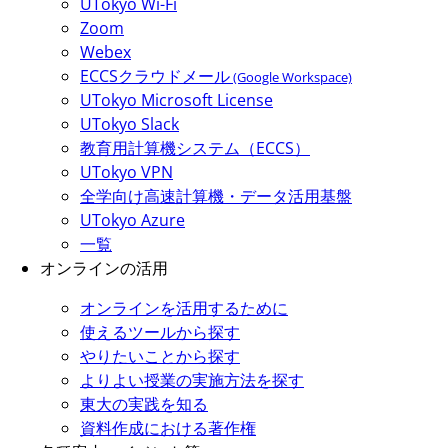
UTokyo Wi-Fi
Zoom
Webex
ECCSクラウドメール
(Google Workspace)
UTokyo Microsoft License
UTokyo Slack
教育用計算機システム（ECCS）
UTokyo VPN
全学向け高速計算機・データ活用基盤
UTokyo Azure
一覧
オンラインの活用
オンラインを活用するために
使えるツールから探す
やりたいことから探す
よりよい授業の実施方法を探す
東大の実践を知る
資料作成における著作権