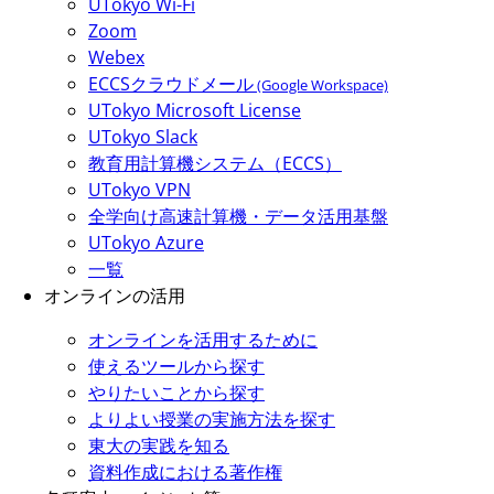
UTokyo Wi-Fi
Zoom
Webex
ECCSクラウドメール
(Google Workspace)
UTokyo Microsoft License
UTokyo Slack
教育用計算機システム（ECCS）
UTokyo VPN
全学向け高速計算機・データ活用基盤
UTokyo Azure
一覧
オンラインの活用
オンラインを活用するために
使えるツールから探す
やりたいことから探す
よりよい授業の実施方法を探す
東大の実践を知る
資料作成における著作権