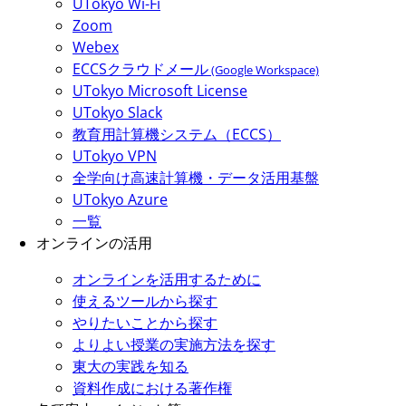
UTokyo Wi-Fi
Zoom
Webex
ECCSクラウドメール
(Google Workspace)
UTokyo Microsoft License
UTokyo Slack
教育用計算機システム（ECCS）
UTokyo VPN
全学向け高速計算機・データ活用基盤
UTokyo Azure
一覧
オンラインの活用
オンラインを活用するために
使えるツールから探す
やりたいことから探す
よりよい授業の実施方法を探す
東大の実践を知る
資料作成における著作権