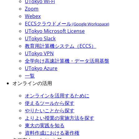
UTokyo Wi-Fi
Zoom
Webex
ECCSクラウドメール
(Google Workspace)
UTokyo Microsoft License
UTokyo Slack
教育用計算機システム（ECCS）
UTokyo VPN
全学向け高速計算機・データ活用基盤
UTokyo Azure
一覧
オンラインの活用
オンラインを活用するために
使えるツールから探す
やりたいことから探す
よりよい授業の実施方法を探す
東大の実践を知る
資料作成における著作権