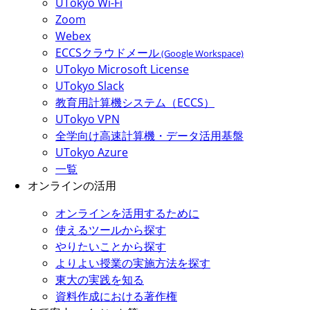
UTokyo Wi-Fi
Zoom
Webex
ECCSクラウドメール
(Google Workspace)
UTokyo Microsoft License
UTokyo Slack
教育用計算機システム（ECCS）
UTokyo VPN
全学向け高速計算機・データ活用基盤
UTokyo Azure
一覧
オンラインの活用
オンラインを活用するために
使えるツールから探す
やりたいことから探す
よりよい授業の実施方法を探す
東大の実践を知る
資料作成における著作権