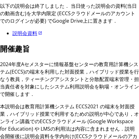
以下の説明会は終了しました． 当日使った説明会の資料(当日
の動画含む)を大学内限定 (ECCSクラウドメールのアカウント
でのログインが必要) でGoogle Drive上に置きます．
説明会資料
開催趣旨
2024年度Aセメスターに情報基盤センターの教育用計算機シス
テム(ECCS)の端末を利用した対面授業，ハイブリッド授業を行
なう教員，ティーチングアシスタントと分散配置端末管理・担
当責任者を対象にしたシステム利用説明会を駒場・オンライン
で開催します．
本説明会は教育用計算機システム ECCS2021 の端末を対面授
業，ハイブリッド授業で利用するための説明が中心であり，オ
ンライン講義でのECCSクラウドメール (Google Workspace
for Education) や LMSの利用法は内容に含まれません．説明
会開催後に説明会資料を学内向け(ECCSクラウドメールのアカ