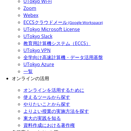
UTokyo Wi-Fi
Zoom
Webex
ECCSクラウドメール
(Google Workspace)
UTokyo Microsoft License
UTokyo Slack
教育用計算機システム（ECCS）
UTokyo VPN
全学向け高速計算機・データ活用基盤
UTokyo Azure
一覧
オンラインの活用
オンラインを活用するために
使えるツールから探す
やりたいことから探す
よりよい授業の実施方法を探す
東大の実践を知る
資料作成における著作権