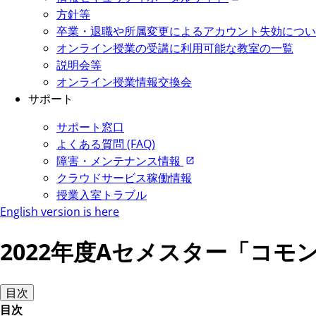
方針等
卒業・退職や所属変更によるアカウント失効につい
オンライン授業の受講に利用可能な教室の一覧
説明会等
オンライン授業情報交換会
サポート
サポート窓口
よくある質問 (FAQ)
障害・メンテナンス情報
クラウドサービス稼働情報
授業入室トラブル
English version is here
2022年度Aセメスター「コ
目次
目次