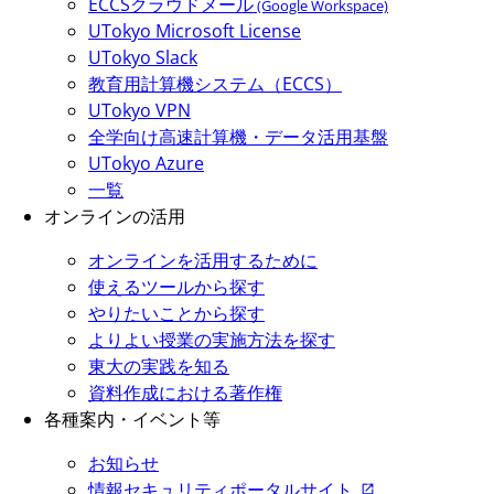
ECCSクラウドメール
(Google Workspace)
UTokyo Microsoft License
UTokyo Slack
教育用計算機システム（ECCS）
UTokyo VPN
全学向け高速計算機・データ活用基盤
UTokyo Azure
一覧
オンラインの活用
オンラインを活用するために
使えるツールから探す
やりたいことから探す
よりよい授業の実施方法を探す
東大の実践を知る
資料作成における著作権
各種案内・イベント等
お知らせ
情報セキュリティポータルサイト