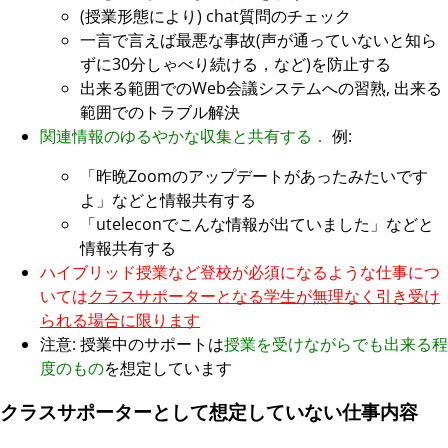
(授業形態により) chat質問のチェック
一言で言えば最悪な事故(声が通っていないと知ら
ずに30分しゃべり続ける，など)を防止する
出来る範囲でのWeb会議システムへの習熟, 出来る
範囲でのトラブル解決
関連情報のゆるやかな収集と共有する．
例:
「昨晩Zoomのアップデートがあったみたいです
よ」などと情報共有する
「uteleconでこんな情報が出ていました」などと
情報共有する
ハイブリッド授業など登校が必須になるような仕事につ
いては
クラスサポーターとなる学生が無理なく引き受け
られる場合に限ります
注意: 授業中のサポートは
授業を受けながらでも出来る程
度のもの
を想定しています
クラスサポーターとして想定していない仕事内容