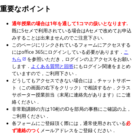
重要なポイント
通年授業の場合は1年を通して1コマの扱いとなります.
既にSセメで利用されている場合はAセメで改めてお申込
みすることは出来ませんのでご注意下さい.
このページにリンクされているフォームにアクセスする
にはoffice 365にログインしている必要があります．
こ
ちら
を参照いただき，ログインの上アクセスをお願い
します．
よくある質問と回答
にもログイン関連をまとめ
ていますので，ご利用下さい．
どうしてもアクセスできない場合には，チャットサポー
ト（この画面の右下をクリック）で相談するか，クラス
サポーター授業担当（末尾に連絡先があります）にご連
絡ください．
非常勤講師の方は10桁のIDを部局の事務にご確認の上，
ご利用ください．
各フォームにご登録頂く際には，通常使用されている
必
ず連絡のつく
メールアドレスをご登録ください．