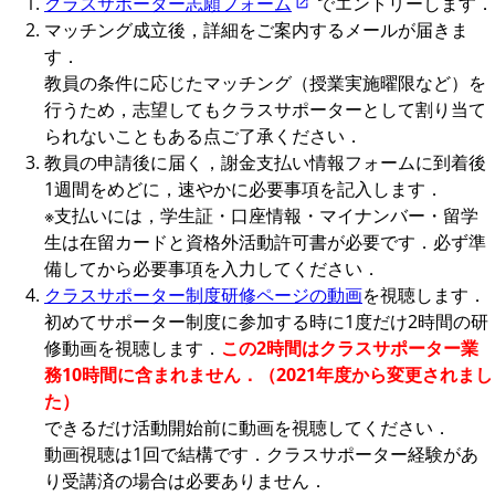
クラスサポーター志願フォーム
でエントリーします．
マッチング成立後，詳細をご案内するメールが届きま
す．
教員の条件に応じたマッチング（授業実施曜限など）を
行うため，志望してもクラスサポーターとして割り当て
られないこともある点ご了承ください．
教員の申請後に届く，謝金支払い情報フォームに到着後
1週間をめどに，速やかに必要事項を記入します．
※支払いには，学生証・口座情報・マイナンバー・留学
生は在留カードと資格外活動許可書が必要です．必ず準
備してから必要事項を入力してください．
クラスサポーター制度研修ページの動画
を視聴します．
初めてサポーター制度に参加する時に1度だけ2時間の研
修動画を視聴します．
この2時間はクラスサポーター業
務10時間に含まれません．（2021年度から変更されまし
た）
できるだけ活動開始前に動画を視聴してください．
動画視聴は1回で結構です．クラスサポーター経験があ
り受講済の場合は必要ありません．